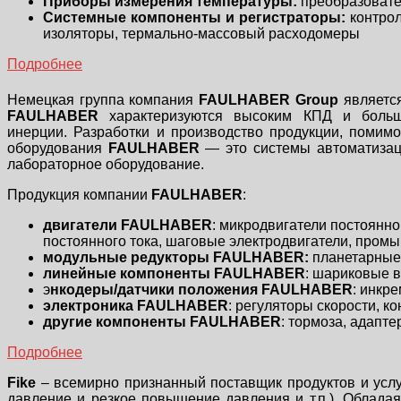
Приборы измерения температуры:
преобразовател
Системные компоненты и регистраторы:
контрол
изоляторы, термально-массовый расходомеры
Подробнее
Немецкая группа компания
FAULHABER Group
являетс
FAULHABER
характеризуются высоким КПД и боль
инерции. Разработки и производство продукции, помим
оборудования
FAULHABER
— это системы автоматизац
лабораторное оборудование.
Продукция компании
FAULHABER
:
двигатели
FAULHABER
: микродвигатели постоянн
постоянного тока, шаговые электродвигатели, пром
модульные редукторы FAULHABER:
планетарные
линейные компоненты FAULHABER
: шариковые 
э
нкодеры/датчики положения FAULHABER
: инкр
электроника FAULHABER
: регуляторы скорости, к
другие компоненты FAULHABER
: тормоза, адапт
Подробнее
Fike
– всемирно признанный поставщик продуктов и услуг
давление и резкое повышение давления и т.п.). Облада