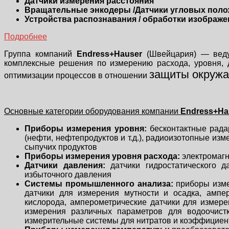
Датчики измерения расстояния
Вращательные энкодеры /Датчики угловых пол
Устройства распознавания / обработки изображе
Подробнее
Группа компаний
Endress+Hauser
(Швейцария) — веду
комплексные решения по измерению расхода, уровня, 
защиты окруж
оптимизации процессов в отношении
Основные категории оборудования компании
Endress+Ha
Приборы измерения уровня:
бесконтактные рада
(нефти, нефтепродуктов и т.д.), радиоизотопные и
сыпучих продуктов
Приборы измерения уровня расхода:
электромагн
Датчики давления:
датчики гидростатического д
избыточного давления
Системы промышленного анализа:
приборы измер
датчики для измерения мутности и осадка, ампе
кислорода, амперометрические датчики для измер
измерения различных параметров для водоочист
измерительные системы для нитратов и коэффицие