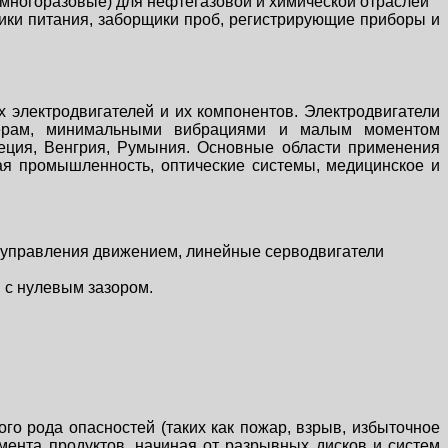
 многоразовые) для нефтегазовой и химической отраслей
ики питания, заборщики проб, регистрирующие приборы и
 электродвигателей и их компонентов. Электродвигатели
мерам, минимальными вибрациями и малым моментом
веция, Венгрия, Румыния. Основные области применения
ая промышленность, оптические системы, медицинское и
мы управления движением, линейные серводвигатели
 с нулевым зазором.
о рода опасностей (таких как пожар, взрыв, избыточное
мента продуктов, начиная от разрывных дисков и систем