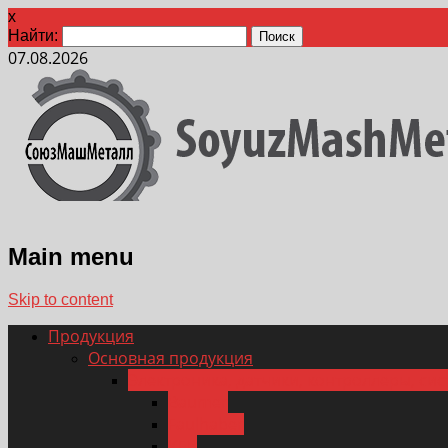
x
Найти:
07.08.2026
Main menu
Skip to content
Продукция
Основная продукция
Электроника, датчики, контроллеры, си
Baumer
Faulhaber
KEB