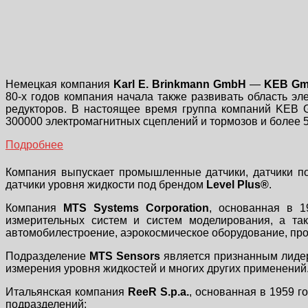
Немецкая компания
Karl E. Brinkmann GmbH
—
KEB G
80-х годов компания начала также развивать область эл
редукторов. В настоящее время группа компаний KE
300000 электромагнитных сцеплений и тормозов и более 
Подробнее
Компания выпускает промышленные датчики, датчики п
датчики уровня жидкости под брендом
Level Plus®
.
Компания
MTS Systems Corporation
, основанная в 1
измерительных систем и систем моделирования, а та
автомобилестроение, аэрокосмическое оборудование, про
Подразделение
MTS Sensors
является признанным лидер
измерения уровня жидкостей и многих других применений
Итальянская компания
ReeR S.p.a.
, основанная в 1959 
подразделений: