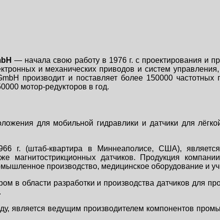
mbH
— начала свою работу в 1976 г. с проектирования и п
ектронных и механических приводов и систем управления
B GmbH
производит и поставляет более 150000 частотных 
50000
мотор-редукторов в год.
оложения для мобильной гидравлики и датчики для лёг
966 г. (штаб-квартира в Миннеаполисе, США), являетс
кже магнитострикционных датчиков. Продукция компан
мышленное производство, медицинское оборудование и учре
ом в области разработки и производства датчиков для пр
.
году, является ведущим производителем компонентов пром