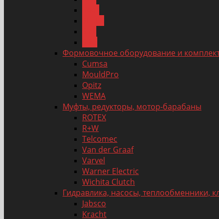
Reer
SETEX
Sick
Siko
Формовочное оборудование и комплек
Cumsa
MouldPro
Opitz
WEMA
Муфты, редукторы, мотор-барабаны
ROTEX
R+W
Telcomec
Van der Graaf
Varvel
Warner Electric
Wichita Clutch
Гидравлика, насосы, теплообменники, 
Jabsco
Kracht