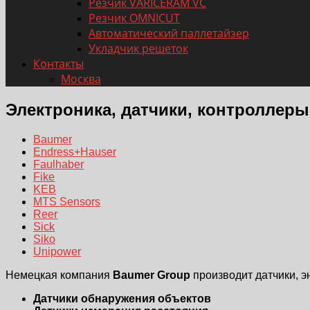
Резчик VARICERAM VC
Резчик OMNICUT
Автоматический паллетайзер
Укладчик решеток
Контакты
Москва
Электроника, датчики, контроллеры
Baumer
Endress+Hauser
Faulhaber
Fike
KEB
MTS Sensors
Reer
Sick
Siko
Unipower
Немецкая компания
Baumer Group
производит датчики, 
Датчики обнаружения объектов