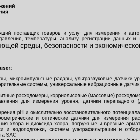
ожений
ния
щий поставщик товаров и услуг для измерения и авто
давления, температуры, анализу, регистрации данных и
ающей среды,
безопасности и
экономическо
user:
ры, микроимпульсные радары, ультразвуковые датчики у
змерительные системы, универсальные вибрационные датчик
итные расходомеры, корриолисовые (массовые) расходом
авления для измерения уровня, датчики перепадного (
ения pH и окислительно восстановительного потенциала 
рометрические и оптические датчики для измерения рас
ения хлора и диоксида хлора, погружные и врезные арм
ки и водоподгонки, системы ультрафильтрации и отбо
нта SAC