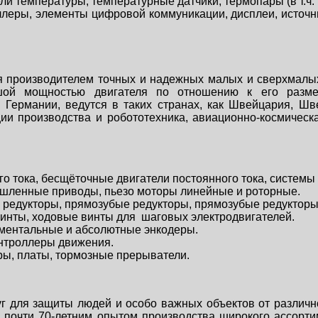
и температуры, температурные датчики, термопары (в т.ч.
леры, элементы цифровой коммуникации, дисплеи, источн
я производителем точных и надежных малых и сверхмалых
шой мощностью двигателя по отношению к его раз
о Германии, ведутся в таких странах, как Швейцария, Ш
ии производства и робототехника, авиационно-космическ
ого тока, бесщёточные двигатели постоянного тока, систе
ышленные приводы, пьезо моторы линейные и роторные.
 редукторы, прямозубые редукторы, прямозубые редукторы
винты, ходовые винты для шаговых электродвигателей.
ементальные и абсолютные энкодеры.
онтроллеры движения.
еры, платы, тормозные прерыватели.
 для защиты людей и особо важных объектов от различног
я почти 70-летним опытом производства широкого ассорти