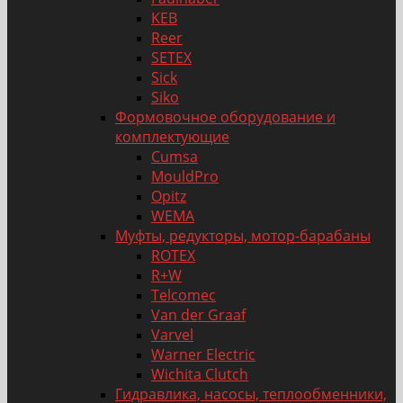
KEB
Reer
SETEX
Sick
Siko
Формовочное оборудование и
комплектующие
Cumsa
MouldPro
Opitz
WEMA
Муфты, редукторы, мотор-барабаны
ROTEX
R+W
Telcomec
Van der Graaf
Varvel
Warner Electric
Wichita Clutch
Гидравлика, насосы, теплообменники,