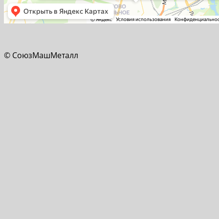
© СоюзМашМеталл